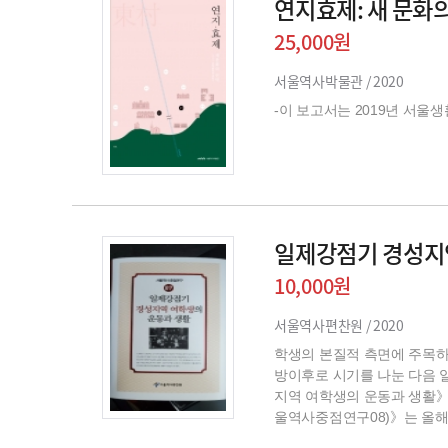
연지효제: 새 문화
25,000원
서울역사박물관 /
2020
-이 보고서는 2019년 서
일제강점기 경성지
10,000원
서울역사편찬원 /
2020
학생의 본질적 측면에 주목하
방이후로 시기를 나눈 다음 
지역 여학생의 운동과 생활》
울역사중점연구08)》는 올해