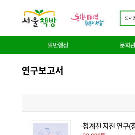
바
로
검
가
색
기
창
메
구
뉴
분
일반행정
문화
선
택
연구보고서
청계천 지천 연구(