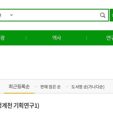
통
합
검색
검
색
관광
역사
연
최근등록순
판매 많은 순
도서명 순(가나다순)
청계천 기획연구1)