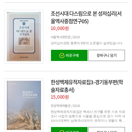
조선시대 다스림으로 본 성저십리(서
울역사중점연구05)
10,000원
서울역사편찬원 /
2019
성저십리관련 총론과 8편의 논문들이 실려있습니다.
바로구매
장바구니 담기
한성백제유적자료집3-경기동부편(학
술자료총서)
15,000원
한성백제박물관 /
2018
한성백제유적자료집은 백세사 연구를 위한 기초 자료
조사 사업의 일환으로 서울을 중심으로 경기 지역 내
선사시대부터 남북국시대까지 유적이나 유물이 확인
된 공간을 대상으로 삼았다. 이번에 발간한 한성백제
유적자료집3의 경우, 백제 한성기 경기 동부 권역으로