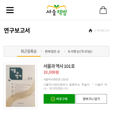
바
로
가
기
메
뉴
연구보고서
Home
연구보고서
최근등록순
판매 많은 순
도서명 순(가나다순)
서울과 역사 101호
10,000원
서울역사편찬원 /
2019
서울역사편찬원에서 발행하는 학술지 『서울과 역
사』 제 101호입니다.
바로구매
장바구니 담기