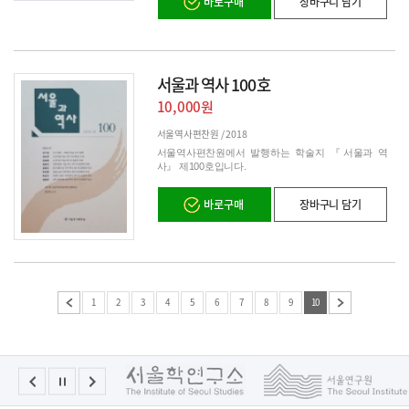
바로구매
장바구니 담기
서 백제사와 역사문화적 관계를 직간접적으로 밝혀줄
수 있는 양평군, 여주시, 이천시의 유적을 대상으로 자
료를 수집하였다.
서울과 역사 100호
10,000원
서울역사편찬원 /
2018
서울역사편찬원에서 발행하는 학술지 『서울과 역
사』 제100호입니다.
바로구매
장바구니 담기
1
2
3
4
5
6
7
8
9
10