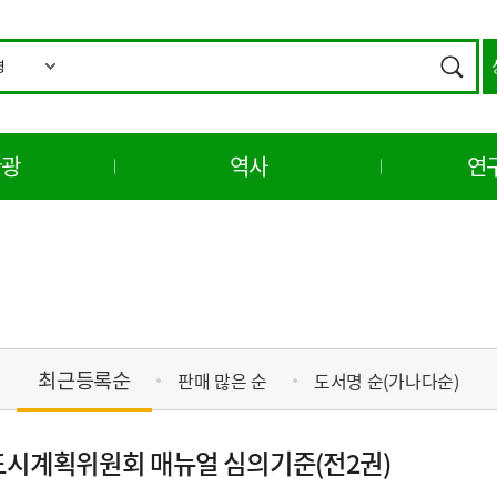
통
합
검색
검
색
관광
역사
연
최근등록순
판매 많은 순
도서명 순(가나다순)
 도시계획위원회 매뉴얼 심의기준(전2권)