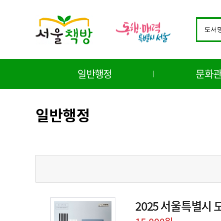
바
로
검
가
색
기
창
메
구
뉴
분
일반행정
문화
선
택
일반행정
2025 서울특별시