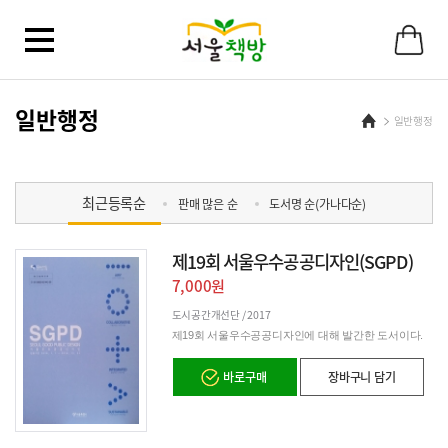
바
로
가
기
메
뉴
일반행정
Home
일반행정
최근등록순
판매 많은 순
도서명 순(가나다순)
제19회 서울우수공공디자인(SGPD)
7,000원
도시공간개선단 /
2017
제19회 서울우수공공디자인에 대해 발간한 도서이다.
바로구매
장바구니 담기