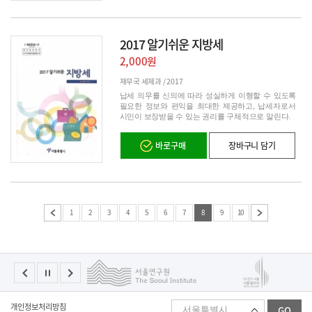
2017 알기쉬운 지방세
2,000원
재무국 세제과 /
2017
납세 의무를 신의에 따라 성실하게 이행할 수 있도록
필요한 정보와 편익을 최대한 제공하고, 납세자로서
시민이 보장받을 수 있는 권리를 구체적으로 알린다.
바로구매
장바구니 담기
1
2
3
4
5
6
7
8
9
10
패
개인정보처리방침
GO