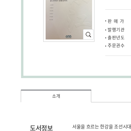
판매가
발행기관
확
출판년도
대
주문권수
소
증가
(새
창
열
림)
소개
도서정보
서울을 흐르는 한강을 조선시대 