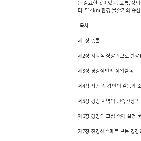
는 중요한 곳이었다. 교통, 상
다. 514km 한강 물줄기의 중
-목차-
제1장 총론
제2장 지리적 상상력으로 한강
제3장 경강상인의 상업활동
제4장 사건 속 강민의 갈등과 
제5장 경강 지역의 민속신앙과
제6장 경강의 그림 속에 살던 
제7장 진경산수화로 보는 경강