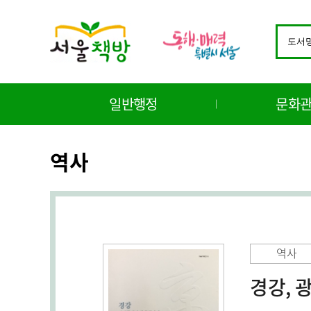
바
로
검
가
색
기
창
메
구
뉴
분
일반행정
문화
선
택
역사
역사
경강, 