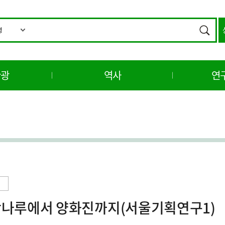
통
합
검색
검
색
관광
역사
연
광나루에서 양화진까지(서울기획연구1)