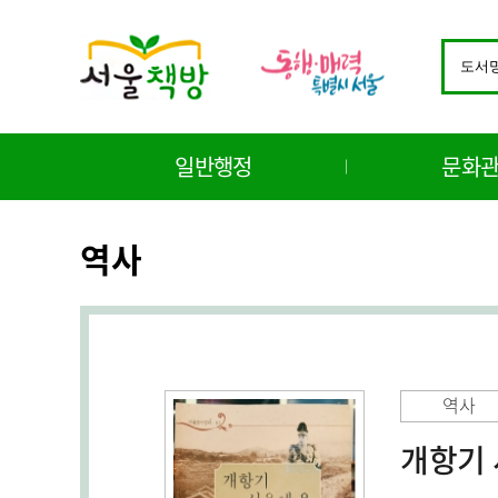
바
로
검
가
색
기
창
메
구
뉴
분
일반행정
문화
선
택
역사
역사
개항기 