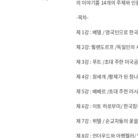
의 이야기를 14개의 주제와 인
-목차-
제 1강 : 베델 / 영국인으로 
제 2강: 묄렌도르프 /독일인의
제 3강 : 푸트 /초대 주한 미국
제 4강 : 원세개 /황제가 된 청
제 5강 : 베베르 /초대 주한 러
제 6강 : 이토 히로부미/ 한국
제 7강 : 뮈텔 / 순교자들의 꽃
제 8강 : 언더우드와 아펜젤러/