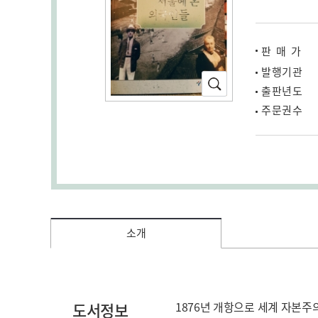
판매가
발행기관
확
출판년도
대
주문권수
소
증가
(새
창
열
림)
소개
도서정보
1876년 개항으로 세계 자본주