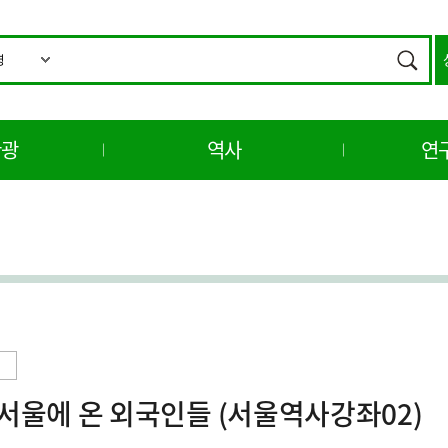
통
합
검색
검
색
관광
역사
연
서울에 온 외국인들 (서울역사강좌02)