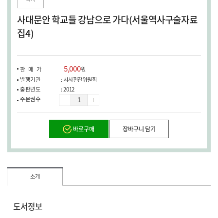
창
열
사대문안 학교들 강남으로 가다(서울역사구술자료
림)
집4)
5,000
판매가
원
발행기관
: 시사편찬위원회
출판년도
: 2012
수
주문권수
량
바로구매
장바구니 담기
소개
도서정보