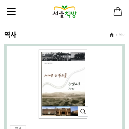
바
로
가
기
메
뉴
역사
Home
역사
확
대
(새
역사