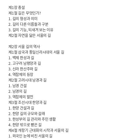
제1장 총설
제1절 길은 무엇인가?
1. 길의 형성과 의미
2. 길의 다른 이름들과 구분
3. 길의 기능, 되새겨 보는 이유
제2절 자연을 닮은 서울의 길
제2장 서울 길의 역사
제1절 삼국과 통일신라시대의 서울 길
1. 백제 한성과 길
2. 고구려 남평양과 길
3. 신라 한산주와 길
4. 역참제의 등장
제2절 고려시대 남경과 길
1. 남경 건설
2. 남경의 길
3. 역참제의 발전
제3절 조선시대 한양과 길
1. 한양 건설과 길
2. 한양 길의 규모와 갈래
3. 한성부의 길 관리와 주민 생활
4. 한양 밖으로 뻗은 길
제4절 개항기 근대화의 시작과 서울의 길
1. 외국인 눈에 비친 서울의 길