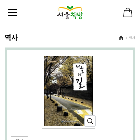
역사
Home
역사
확
대