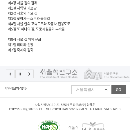
제4장 서울 길의 갈래
제1절 지역별 가로망
제2절 서울의 주요 길
제3절 찾아가는 소로와 골목길
제4절 서울 안의 고속도로와 자동차 전용도로
제5절 또 하나의 길, 도로시설물과 부속물
제5장 서울 길 위의 문화
제1절 의례와 신앙
제2절 축제와 집회
패
개인정보처리방침
GO
밀
리
사
이
사업자정보: 119-81-55507 우리인쇄(주) 양창운
트
COPYRIGHTⓒ2026 SEOUL METROPOLITAN GOVERNMENT. ALL RIGHTS RESERVED.
선
택
하
기