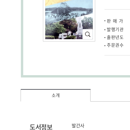
판매가
발행기관
확
출판년도
대
주문권수
소
증가
(새
창
열
림)
소개
도서정보
발간사