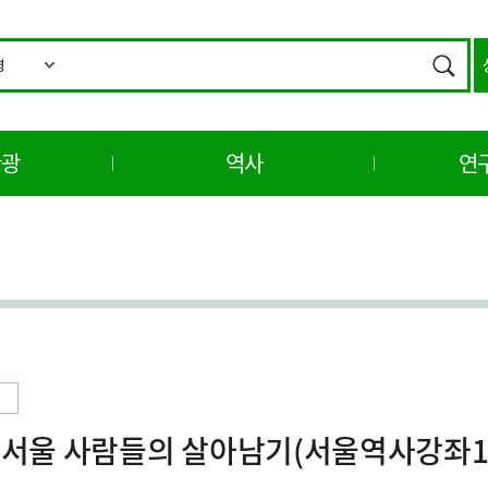
통
합
검색
검
색
관광
역사
연
 서울 사람들의 살아남기(서울역사강좌1