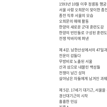
1593년 10월 이후 정릉동 행
서울 사람 오희문이 맞이한 좀
종전 직후 서울의 모습
오희문의 매매 활동
한양의 새로운 군대 훈련도감
한양의 빈민들로 구성된 훈련
전쟁 막바지에 펴낸
제 4강. 남한산성에서의 47일과
전운이 감돌다
무방비로 노출된 서울
산과 섬으로 내몰린 백성들
전쟁이 남긴 상처
살아남은 자들에게 남겨진 과
제 5강. 17세기 대기근, 서울을
경신대기근의 시작
흉흉한 민심