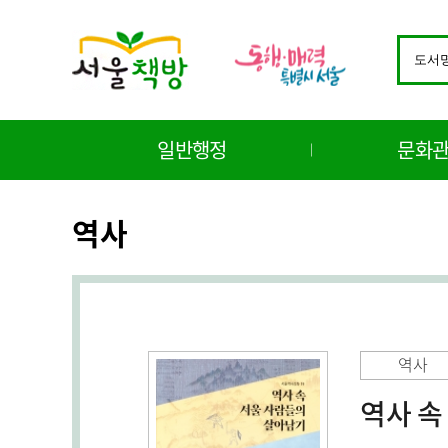
바
로
검
가
색
기
창
메
구
뉴
분
일반행정
문화
선
택
역사
역사
역사 속