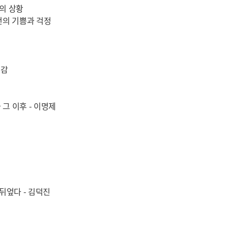
궁의 상황
전의 기쁨과 걱정
도감
 그 이후 - 이명제
제
 뒤엎다 - 김덕진