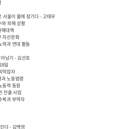
압
로 서울이 물에 잠기다 - 고태우
수와 피해 상황
재해대책
부 자선문화
노력과 연대 활동
살아남기 - 김선호
28일
 피억압자
혁과 노동법령
노동력 동원
민 전출 사업
 수복과 부역자
너진다 - 김백영