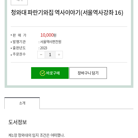
창
열
청와대 파란기와집 역사이야기(서울역사강좌 16)
림)
10,000
판매가
원
발행기관
: 서울역사편찬원
출판년도
: 2023
수
주문권수
량
바로구매
장바구니 담기
소개
도서정보
제1장 청와대의 입지 조건은 어떠했나.