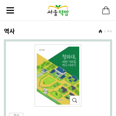
바
로
가
기
메
뉴
역사
Home
역사
확
대
(새
역사