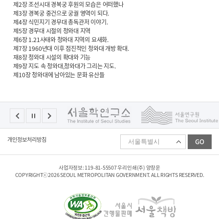
제2장 조선시대 경복궁 후원의 모습은 어떠했나
제3장 경복궁 중건으로 궁궐 영역이 되다.
제4장 식민지기 경무대 총독관저 이야기.
제5장 경무대 시절의 청와대 지역
제6장 1.21사태와 청와대 지역의 요새화.
제7장 1960년대 이후 점진적인 청와대 개방 확대.
재8장 청와대 시설의 확대와 기능
제9장 지도 속 청와대,청와대가 그리는 지도.
제10장 청와대에 남아있는 문화 유산들
패
개인정보처리방침
GO
밀
리
사
이
사업자정보: 119-81-55507 우리인쇄(주) 양창운
트
COPYRIGHTⓒ2026 SEOUL METROPOLITAN GOVERNMENT. ALL RIGHTS RESERVED.
선
택
하
기