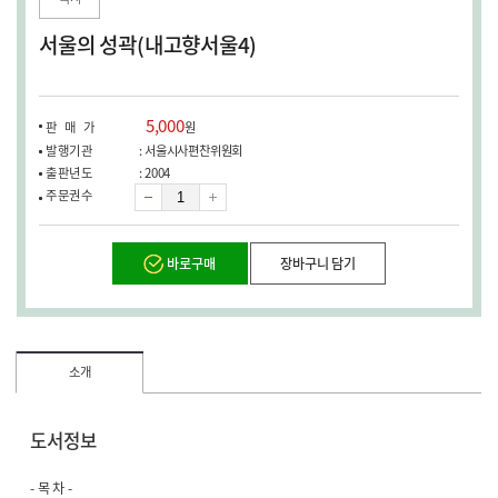
서울의 성곽(내고향서울4)
5,000
판매가
원
발행기관
: 서울시사편찬위원회
출판년도
: 2004
수
주문권수
량
바로구매
장바구니 담기
소개
도서정보
- 목 차 -