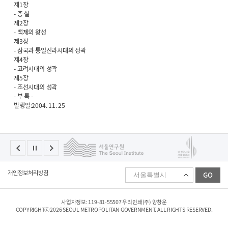
제1장
- 총 설
제2장
- 백제의 왕성
제3장
- 삼국과 통일신라시대의 성곽
제4장
- 고려시대의 성곽
제5장
- 조선시대의 성곽
- 부 록 -
발행일:2004. 11. 25
패
개인정보처리방침
GO
밀
리
사
이
사업자정보: 119-81-55507 우리인쇄(주) 양창운
트
COPYRIGHTⓒ2026 SEOUL METROPOLITAN GOVERNMENT. ALL RIGHTS RESERVED.
선
택
하