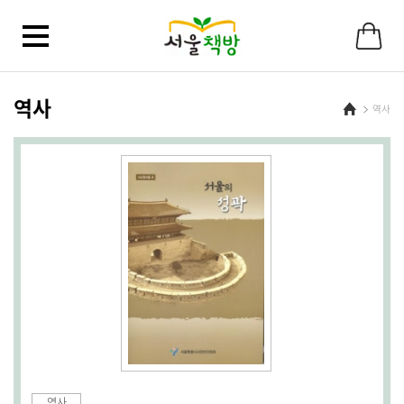
바
로
가
기
메
뉴
역사
Home
역사
역사