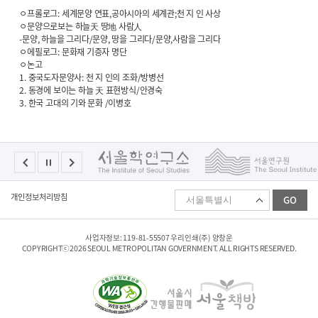
ㅇ프롤로그: 세계문양 연표,공아시아의 세계관;천 지 인 사상
ㅇ문양으로보는 하늘天 땅地 사람人
-문양, 하늘을 그리다/문양, 땅을 그리다/문양,사람을 그리다
ㅇ에필로그: 문화재 기증자 명단
ㅇ논고
1. 중국도자문양사: 천 지 인의 조화/방병선
2. 동경에 보이는 하늘 天 표현방식/안경숙
3. 한국 고대의 기와 문화 /이병호
패
개인정보처리방침
GO
밀
리
사
이
사업자정보: 119-81-55507 우리인쇄(주) 양창운
트
COPYRIGHTⓒ2026 SEOUL METROPOLITAN GOVERNMENT. ALL RIGHTS RESERVED.
선
택
하
기