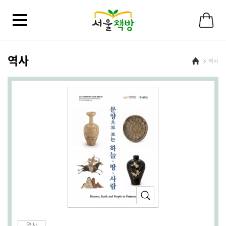
바
로
가
기
메
뉴
역사
Home
역사
확
대
(새
역사