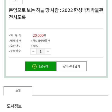
창
열
문양으로 보는 하늘 땅 사람 : 2022 한성백제박물관
림)
전시도록
20,000
판매가
원
발행기관
: 한성백제박물관
출판년도
: 2022
수
주문권수
량
바로구매
장바구니 담기
소개
도서정보