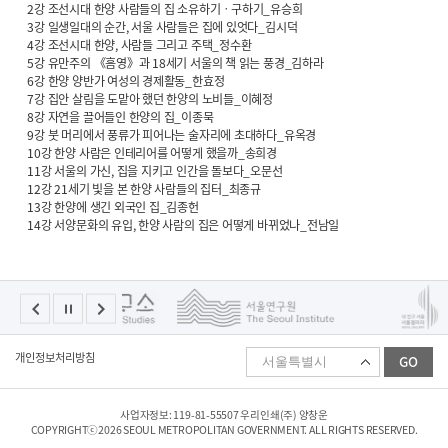
2강 조선시대 한양 사람들의 집 소유하기ㆍ구하기_유승희
3강 일생일대의 순간, 서울 사람들은 집에 있엇다_김시덕
4강 조선시대 한양, 사람들 그리고 주택_정수환
5강 유만주의 《흠영》과 18세기 서울의 책 읽는 풍경_김하라
6강 한양 양반가 여성의 경제활동_한효정
7강 집안 살림을 도맡아 했던 한양의 노비들_이혜정
8강 자연을 끌어들인 한양의 집_이종묵
9강 붓 머리에서 풍류가 피어나는 술자리에 초대하다_유옥경
10강 한양 사람은 인테리어를 어떻게 했을까_송희경
11강 서울의 가신, 집을 지키고 인간을 돌보다_오문선
12강 21세기 빛을 본 한양 사람들의 집터_최종규
13강 한양에 생긴 외국인 집_김종헌
14강 서양문화의 유입, 한양 사람의 집은 어떻게 바뀌었나_전남일
패
개인정보처리방침
GO
밀
리
사
이
사업자정보: 119-81-55507 우리인쇄(주) 양창운
트
COPYRIGHTⓒ2026 SEOUL METROPOLITAN GOVERNMENT. ALL RIGHTS RESERVED.
선