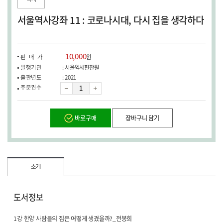
창
열
서울역사강좌 11 : 코로나시대, 다시 집을 생각하다
림)
10,000
판매가
원
발행기관
: 서울역사편찬원
출판년도
: 2021
수
주문권수
량
바로구매
장바구니 담기
소개
도서정보
1강 한양 사람들의 집은 어떻게 생겼을까?_전봉희