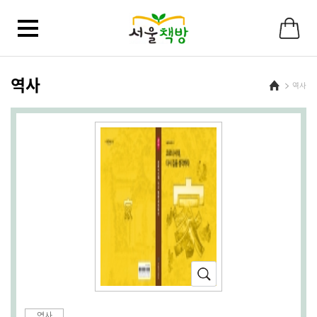
바
로
가
기
메
뉴
역사
Home
역사
확
대
(새
역사