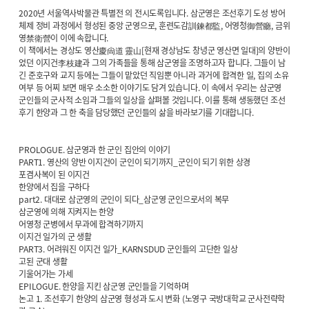
2020년 서울역사박물관 특별전 의 전시도록입니다. 삼군영은 조선후기 도성 방어
체제 정비 과정에서 형성된 중앙 군영으로, 훈련도감訓鍊都監, 어영청御營廳, 금위
영禁衛營이 이에 속합니다.
이 책에서는 경상도 영산慶尙道 靈山[현재 경상남도 창녕군 영산면 일대]의 양반이
었던 이지건李枝建과 그의 가족들을 통해 삼군영을 조명하고자 합니다. 그들이 남
긴 준호구와 교지 등에는 그들이 맡았던 직임뿐 아니라 과거에 합격한 일, 집의 소유
여부 등 어찌 보면 매우 소소한 이야기도 담겨 있습니다. 이 속에서 우리는 삼군영
군인들의 군사적 소임과 그들의 일상을 살펴볼 것입니다. 이를 통해 생동했던 조선
후기 한양과 그 한 축을 담당했던 군인들의 삶을 바라보기를 기대합니다.
PROLOGUE. 삼군영과 한 군인 집안의 이야기
PART1. 영산의 양반 이지건이 군인이 되기까지_군인이 되기 위한 상경
포겸사복이 된 이지건
한양에서 집을 구하다
part2. 대대로 삼군영의 군인이 되다_삼군영 군인으로서의 복무
삼군영에 의해 지켜지는 한양
어영청 군병에서 무과에 합격하기까지
이지건 일가의 군 생활
PART3. 어려워진 이지건 일가_KARNSDUD 군인들의 고단한 일상
고된 군대 생활
기울어가는 가세
EPILOGUE. 한양을 지킨 삼군영 군인들을 기억하며
논고 1. 조선후기 한양의 삼군영 형성과 도시 변화 (노영구 국방대학교 군사전략학