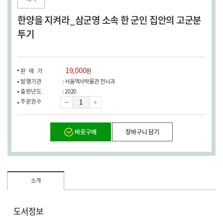
한양을 지켜라_삼군영 소속 한 군인 집안의 고군분
투기
19,000
판매가
원
발행기관
: 서울역사박물관 전시과
출판년도
: 2020
수
주문권수
량
바로구매
장바구니 담기
소개
도서정보