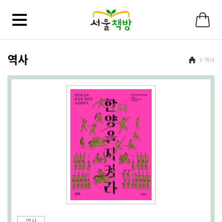
바
로
가
기
메
뉴
역사
Home
역사
역사