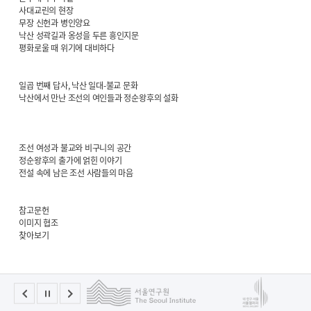
사대교린의 현장
무장 신헌과 병인양요
낙산 성곽길과 옹성을 두른 흥인지문
평화로울 때 위기에 대비하다
일곱 번째 답사, 낙산 일대-불교 문화
낙산에서 만난 조선의 여인들과 정순왕후의 설화
조선 여성과 불교와 비구니의 공간
정순왕후의 출가에 얽힌 이야기
전설 속에 남은 조선 사람들의 마음
참고문헌
이미지 협조
찾아보기