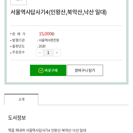
창
열
서울역사답사기4(인왕산,북악산,낙산 일대)
림)
15,000
판매가
원
발행기관
: 서울역사편찬원
출판년도
: 2020
수
주문권수
량
바로구매
장바구니 담기
소개
도서정보
책을 펴내며 서울역사답사기4 인왕산-북악산-낙산 일대