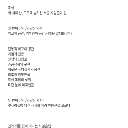
총설
세 개의 산, 그곳에 숨겨진 서울 사람들의 삶
첫 번째 답사, 인왕산 외곽
외교의 공간, 외부인의 공간:서대문 일대를 걷다
전통적 외교의 공간
이별과 전송
전쟁의 침입로
조공책봉의 구현
새로운 국제질서의 공간
최초의 외부인들
조선 독립의 상징
파란 눈의 외국인들
두 번째 답사, 인왕산 자락
옛사람들이 남긴 자취를 따라 인왕산을 오르다
인과 의를 찾아 떠나는 타임슬립