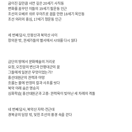
굽이진 길만큼 사연 깊은 20세기 사직동
변화를 꿈꾸던 이들의 19세기 필운동 인근
조선의 오베르 쉬르 우아즈로 꼽을 만한 18세기 옥인동
조선 의리의 중심, 17세기 청운동 인근
세 번째 답사, 인왕산과 북악산 사이
창의문 밖, 권세가들의 별서에서 시대를 다시 읽다
금단의 땅에서 문화예술의 거리로
요정, 오진암의 변신과 안평대군의 꿈
그들에게 일본은 무엇이었는가?
흥선대원군의 권력과 야망
흐를는 물에 반정의 칼과 사초를 씻다
북악 아래 숨은 명승지
심화학습| 흥선대원군과 고종- 권력욕이 빚어난 세 차례의 격돌
네 번째 답사, 북악산 자락-전근대
경복궁의 담장 밖, 잊힌 조선의 풍경 속을 걷다