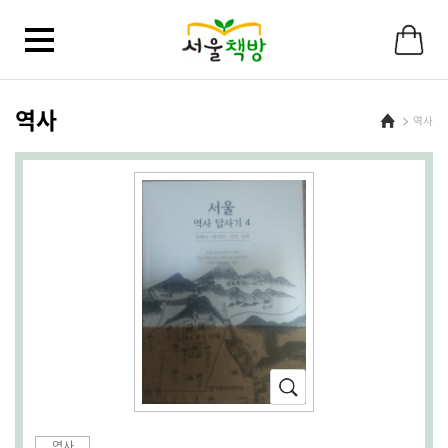
바
로
가
기
메
뉴
역사
Home
역사
확
대
(새
역사