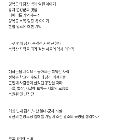
경복궁의 담장 밖에 얽힌 이야기
왕자 연잉군의 옛집
어머니를 기억하는 집
경복궁 북쪽 담장 밖 이야기
한말 왕조에 대한 기억
다섯 번째 답사, 북악산 자락-근현대
북악산 자락을 따라 걷는 서울의 역사 이야기
혜화문을 시작으로 돌아보는 북악산 자락
성북동 학교와 수도회에 담긴 이야기들
근현대 사람들이 살았던 공간을 따라
마을, 별장, 사찰에 보이는 서울의 모습들
복원된 옛 선잠단
여섯 번째 답사, 낙산 일대-군사 시설
낙산의 한양도성 일대를 거닐며 조선 왕조의 국방을 생각하다
존주대의와 북벌