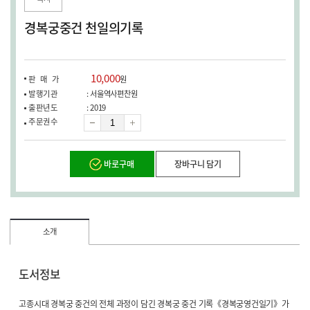
창
열
경복궁중건 천일의기록
림)
10,000
판매가
원
발행기관
: 서울역사편찬원
출판년도
: 2019
수
주문권수
량
바로구매
장바구니 담기
소개
도서정보
고종시대 경복궁 중건의 전체 과정이 담긴 경복궁 중건 기록《경복궁영건일기》가