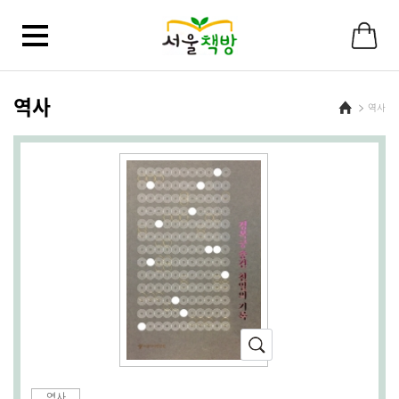
바
로
가
기
메
뉴
역사
Home
역사
확
대
(새
역사