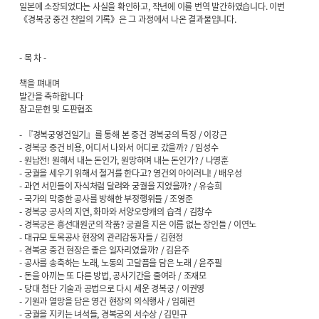
일본에 소장되었다는 사실을 확인하고, 작년에 이를 번역 발간하였습니다. 이번
《경복궁 중건 천일의 기록》은 그 과정에서 나온 결과물입니다.
- 목 차 -
책을 펴내며
발간을 축하합니다
참고문헌 및 도판협조
- 『경복궁영건일기』를 통해 본 중건 경복궁의 특징 / 이강근
- 경복궁 중건 비용, 어디서 나와서 어디로 갔을까? / 임성수
- 원납전! 원해서 내는 돈인가, 원망하며 내는 돈인가? / 나영훈
- 궁궐을 세우기 위해서 철거를 한다고? 영건의 아이러니! / 배우성
- 과연 서민들이 자식처럼 달려와 궁궐을 지었을까? / 유승희
- 국가의 막중한 공사를 방해한 부정행위들 / 조영준
- 경복궁 공사의 지연, 화마와 서양오랑캐의 습격 / 김창수
- 경복궁은 흥선대원군의 작품? 궁궐을 지은 이름 없는 장인들 / 이연노
- 대규모 토목공사 현장의 관리감동자들 / 김현정
- 경복궁 중건 현장은 좋은 일자리였을까? / 김윤주
- 공사를 송축하는 노래, 노동의 고달픔을 담은 노래 / 윤주필
- 돈을 아끼는 또 다른 방법, 공사기간을 줄여라 / 조재모
- 당대 첨단 기술과 공법으로 다시 세운 경복궁 / 이권영
- 기원과 열망을 담은 영건 현장의 의식행사 / 임혜련
- 궁궐을 지키는 녀석들, 경복궁의 서수상 / 김민규