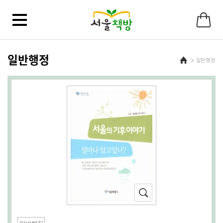
일반행정
Home
일반행정
확
대