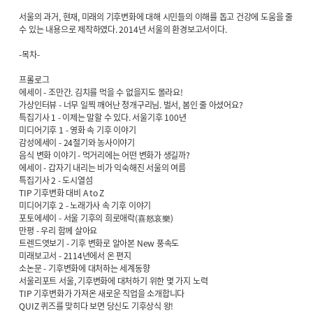
서울의 과거, 현재, 미래의 기후변화에 대해 시민들의 이해를 돕고 건강에 도움을 줄
수 있는 내용으로 제작하였다. 2014년 서울의 환경보고서이다.
-목차-
프롤로그
에세이 - 조만간. 김치를 먹을 수 없을지도 몰라요!
가상인터뷰 - 너무 일찍 깨어난 청개구리님. 벌서, 봄인 줄 아셨어요?
특집기사 1 - 이제는 말할 수 있다. 서울기후 100년
미디어기후 1 - 영화 속 기후 이야기
감성에세이 - 24절기와 농사이야기
음식 변화 이야기 - 먹거리에는 어떤 변화가 생길까?
에세이 - 갑자기 내리는 비가 익숙해진 서울의 여름
특집기사 2 - 도시열섬
TIP 기후변화 대비 A to Z
미디어기후 2 - 노래가사 속 기후 이야기
포토에세이 - 서울 기후의 희로애락(喜怒哀樂)
만평 - 우리 함께 살아요
트렌드엿보기 - 기후 변화로 알아본 New 풍속도
미래보고서 - 2114년에서 온 편지
소논문 - 기후변화에 대처하는 세계동향
서울리포트 서울, 기후변화에 대처하기 위한 몇 가지 노력
TIP 기후변화가 가져온 새로운 직업을 소개합니다
QUIZ 퀴즈를 맞히다 보면 당신도 기후상식 왕!