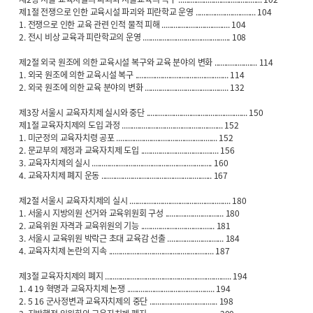
제1절 전쟁으로 인한 교육시설 파괴와 피란학교 운영 ............................... 104
1. 전쟁으로 인한 교육 관련 인적 물적 피해 ................................... 104
2. 전시 비상 교육과 피란학교의 운영 ............................................. 108
제2절 외국 원조에 의한 교육시설 복구와 교육 분야의 변화 ...................... 114
1. 외국 원조에 의한 교육시설 복구 ................................................ 114
2. 외국 원조에 의한 교육 분야의 변화 ........................................... 132
제3장 서울시 교육자치제 실시와 중단 .................................................... 150
제1절 교육자치제의 도입 과정 .................................................... 152
1. 미군정의 교육자치령 공포 .................................................... 152
2. 문교부의 제정과 교육자치제 도입 ........................................ 156
3. 교육자치제의 실시 .............................................................. 160
4. 교육자치제 폐지 운동 ......................................................... 167
제2절 서울시 교육자치제의 실시 .................................................... 180
1. 서울시 지방의원 선거와 교육위원회 구성 .............................. 180
2. 교육위원 자격과 교육위원의 기능 ...................................... 181
3. 서울시 교육위원 박락근 초대 교육감 선출 ............................. 184
4. 교육자치제 논란의 지속 ...................................................... 187
제3절 교육자치제의 폐지 ................................................................. 194
1. 4 19 혁명과 교육자치제 논쟁 ............................................. 194
2. 5 16 군사정변과 교육자치제의 중단 ................................... 198