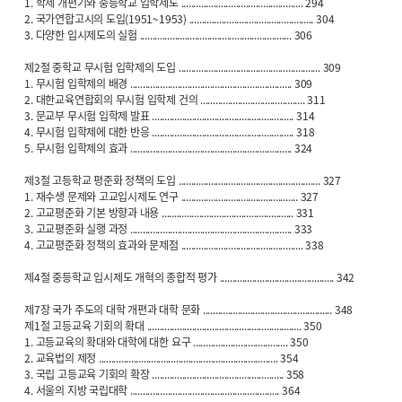
1. 학제 개편기와 중등학교 입학제도 ................................................. 294
2. 국가연합고시의 도입(1951~1953) .................................................. 304
3. 다양한 입시제도의 실험 ............................................................. 306
제2절 중학교 무시험 입학제의 도입 ......................................................... 309
1. 무시험 입학제의 배경 ................................................................. 309
2. 대한교육연합회의 무시험 입학제 건의 .......................................... 311
3. 문교부 무시험 입학제 발표 ......................................................... 314
4. 무시험 입학제에 대한 반응 ......................................................... 318
5. 무시험 입학제의 효과 ................................................................. 324
제3절 고등학교 평준화 정책의 도입 ......................................................... 327
1. 재수생 문제와 고교입시제도 연구 ............................................... 327
2. 고교평준화 기본 방향과 내용 ..................................................... 331
3. 고교평준화 실행 과정 ................................................................. 333
4. 고교평준화 정책의 효과와 문제점 ................................................. 338
제4절 중등학교 입시제도 개혁의 종합적 평가 .............................................. 342
제7장 국가 주도의 대학 개편과 대학 문화 .................................................... 348
제1절 고등교육 기회의 확대 .............................................................. 350
1. 고등교육의 확대와 대학에 대한 요구 ...................................... 350
2. 교육법의 제정 ........................................................................ 354
3. 국립 고등교육 기회의 확장 ..................................................... 358
4. 서울의 지방 국립대학 ............................................................ 364