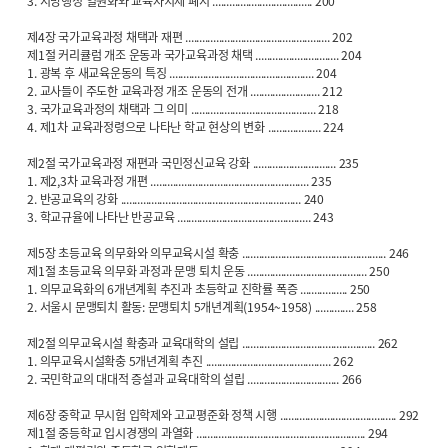
3. 지방행정 일원화와 교육자치제 폐지 .................................... 200
제4장 국가교육과정 채택과 재편 .................................................... 202
제1절 커리큘럼 개조 운동과 국가교육과정 채택 .............................. 204
1. 광복 후 새교육운동의 특징 .................................................... 204
2. 교사들이 주도한 교육과정 개조 운동의 전개 ......................... 212
3. 국가교육과정의 채택과 그 의미 ............................................. 218
4. 제1차 교육과정령으로 나타난 학교 현상의 변화 ................... 224
제2절 국가교육과정 재편과 국민정신교육 강화 .............................. 235
1. 제2,3차 교육과정 개편 ......................................................... 235
2. 반공교육의 강화 ................................................................. 240
3. 학교규율에 나타난 반공교육 ................................................ 243
제5장 초등교육 의무화와 의무교육시설 확충 .................................................... 246
제1절 초등교육 의무화 과정과 문맹 퇴치 운동 ........................................... 250
1. 의무교육화의 6개년계획 추진과 초등학교 진학률 폭증 ................. 250
2. 서울시 문맹퇴치 활동: 문맹퇴치 5개년계획(1954~1958) .............. 258
제2절 의무교육시설 확충과 교육대학의 설립 ................................................ 262
1. 의무교육시설확충 5개년계획 추진 ............................................. 262
2. 국민학교의 대대적 증설과 교육대학의 설립 ................................. 266
제6장 중학교 무시험 입학제와 고교평준화 정책 시행 .......................................... 292
제1절 중등학교 입시경쟁의 과열화 ............................................................. 294