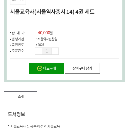
창
열
서울교육사(서울역사총서 14) 4권 세트
림)
40,000
판매가
원
발행기관
: 서울역사편찬원
출판년도
: 2025
수
주문권수
량
바로구매
장바구니 담기
소개
도서정보
* 서울교육사 1. 광복 이전의 서울교육