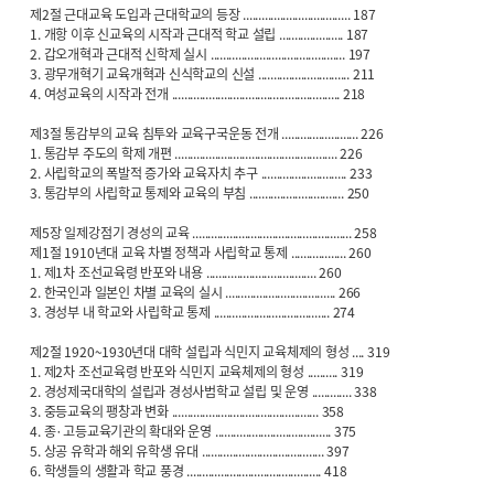
제2절 근대교육 도입과 근대학교의 등장 ................................... 187
1. 개항 이후 신교육의 시작과 근대적 학교 설립 ..................... 187
2. 갑오개혁과 근대적 신학제 실시 ............................................ 197
3. 광무개혁기 교육개혁과 신식학교의 신설 .............................. 211
4. 여성교육의 시작과 전개 ....................................................... 218
제3절 통감부의 교육 침투와 교육구국운동 전개 ......................... 226
1. 통감부 주도의 학제 개편 ..................................................... 226
2. 사립학교의 폭발적 증가와 교육자치 추구 ............................ 233
3. 통감부의 사립학교 통제와 교육의 부침 ............................... 250
제5장 일제강점기 경성의 교육 .................................................... 258
제1절 1910년대 교육 차별 정책과 사립학교 통제 .................. 260
1. 제1차 조선교육령 반포와 내용 .................................... 260
2. 한국인과 일본인 차별 교육의 실시 .................................... 266
3. 경성부 내 학교와 사립학교 통제 ...................................... 274
제2절 1920~1930년대 대학 설립과 식민지 교육체제의 형성 .... 319
1. 제2차 조선교육령 반포와 식민지 교육체제의 형성 .......... 319
2. 경성제국대학의 설립과 경성사범학교 설립 및 운영 ............. 338
3. 중등교육의 팽창과 변화 ................................................ 358
4. 종·고등교육기관의 확대와 운영 ...................................... 375
5. 상공 유학과 해외 유학생 유대 ........................................ 397
6. 학생들의 생활과 학교 풍경 ............................................ 418