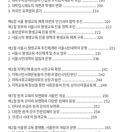
1. 대학수학능력시험의 신설과 수시입학제도의 도입 .................... 193
2. 대학입시제도의 개편과 학생의 변화 ......................................... 203
3. 외국인 유학생의 증가 ............................................................ 210
제6장 서울 평생교육 체계 마련과 민간과의 협력 추진 ......................... 220
제1절 정부와 서울시의 평생교육 진흥 정책 추진 ................................... 222
1. 중앙정부의 평생교육 진흥 정책 .............................................. 222
2. 서울시의 평생교육 진흥 정책과 평생교육 체계 구축 ............... 226
제2절 서울시 평생교육 추진체계와 서울시민대학의 운영 ......................... 231
1. 서울시 평생교육 추진체계 및 주요 업무 ................................. 231
2. 서울시민대학의 설립과 운영 ................................................. 236
제3절 지역단체 중심의 시민교육 확장 ................................................ 242
1. 지역시민사회운동들의 전환과 열린시민단련단 ......................... 242
2. 지역사회교육협의회의 성장과 발전 ......................................... 244
3. 지역공동체 형성을 통한 사회운동의 전개: 성미산마을공동체 .... 246
제7장 원격 교육의 보편화와 서울런 개설 ............................................ 250
제1절 원격 강의의 보편화와 다양한 업체의 등장 ................................. 252
1. 인터넷 보급과 원격 강의의 보편화 ........................................ 252
2. 다양한 원격 강의 전문업체의 등장 ........................................ 258
3. ‘코로나 시대’의 원격교육 .................................................... 259
제2절 서울형 교육 플랫폼, 서울런의 개설과 운영 ................................. 265