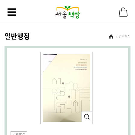
바
로
가
기
메
뉴
일반행정
Home
일반행정
확
대
(새
일반행정