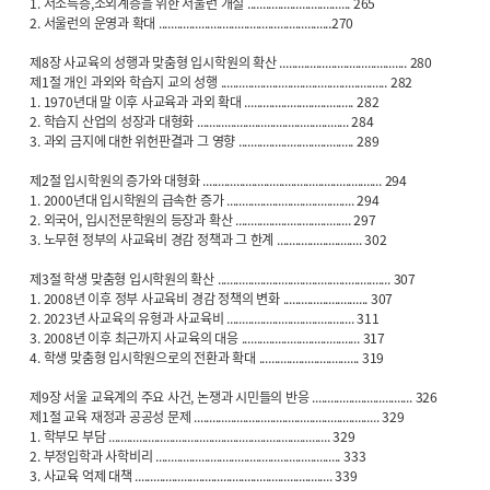
1. 저소득층,소외계층을 위한 서울런 개설 .................................. 265
2. 서울런의 운영과 확대 .........................................................270
제8장 사교육의 성행과 맞춤형 입시학원의 확산 .......................................... 280
제1절 개인 과외와 학습지 교의 성행 ....................................................... 282
1. 1970년대 말 이후 사교육과 과외 확대 .................................... 282
2. 학습지 산업의 성장과 대형화 .................................................. 284
3. 과외 금지에 대한 위헌판결과 그 영향 ...................................... 289
제2절 입시학원의 증가와 대형화 ........................................................... 294
1. 2000년대 입시학원의 급속한 증가 .......................................... 294
2. 외국어, 입시전문학원의 등장과 확산 ...................................... 297
3. 노무현 정부의 사교육비 경감 정책과 그 한계 ............................ 302
제3절 학생 맞춤형 입시학원의 확산 ......................................................... 307
1. 2008년 이후 정부 사교육비 경감 정책의 변화 ............................ 307
2. 2023년 사교육의 유형과 사교육비 .......................................... 311
3. 2008년 이후 최근까지 사교육의 대응 ....................................... 317
4. 학생 맞춤형 입시학원으로의 전환과 확대 ................................. 319
제9장 서울 교육계의 주요 사건, 논쟁과 시민들의 반응 ................................. 326
제1절 교육 재정과 공공성 문제 ............................................................. 329
1. 학부모 부담 ......................................................................... 329
2. 부정입학과 사학비리 ............................................................. 333
3. 사교육 억제 대책 ................................................................. 339