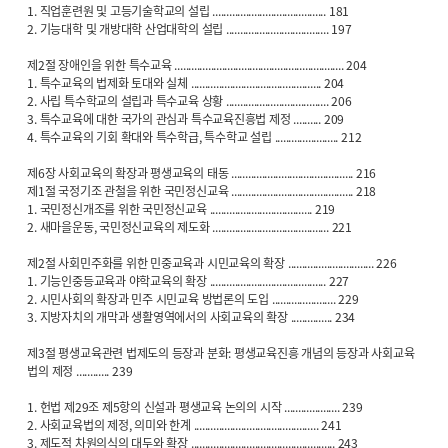
1. 직업훈련원 및 고등기술학교의 설립 ......................................... 181
2. 기능대학 및 개방대학 산업대학의 설립 ..................................... 197
제2절 장애인을 위한 특수교육 ............................................................. 204
1. 특수교육의 법제화 토대와 실체 ............................................... 204
2. 사립 특수학교의 설립과 특수교육 상황 ..................................... 206
3. 특수교육에 대한 국가의 관심과 특수교육진흥법 제정 .......... 209
4. 특수교육의 기회 확대와 특수학급, 특수학교 설립 ....................... 212
제6장 사회교육의 확장과 평생교육의 태동 ............................................ 216
제1절 국정기조 관철을 위한 국민정신교육 ............................................ 218
1. 국민정신개조를 위한 국민정신교육 ..................................... 219
2. 새마을운동, 국민정신교육의 제도화 .......................................... 221
제2절 사회민주화를 위한 민중교육과 시민교육의 확장 ............................... 226
1. 기능인중등교육과 야학교육의 확장 .......................................... 227
2. 시민사회의 확장과 민주 시민교육 방법론의 도입 ....................... 229
3. 지방자치의 개막과 생활영역에서의 사회교육의 확장 ............... 234
제3절 평생교육관련 법제도의 등장과 분화: 평생교육진흥 개념의 등장과 사회교육
법의 제정 ............ 239
1. 헌법 제29조 제5항의 신설과 평생교육 논의의 시작 .................... 239
2. 사회교육법의 제정, 의미와 한계 ............................................. 241
3. 제도적 차원의식의 대두와 확장 .................................................... 243