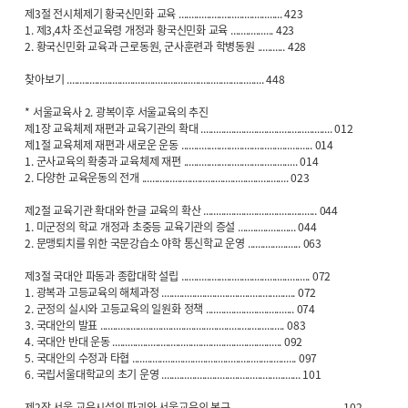
제3절 전시체제기 황국신민화 교육 ......................................... 423
1. 제3,4차 조선교육령 개정과 황국신민화 교육 ................. 423
2. 황국신민화 교육과 근로동원, 군사훈련과 학병동원 ........... 428
찾아보기 .............................................................................. 448
* 서울교육사 2. 광복이후 서울교육의 추진
제1장 교육체제 재편과 교육기관의 확대 .................................................... 012
제1절 교육체제 재편과 새로운 운동 .................................................... 014
1. 군사교육의 확충과 교육체제 재편 ............................................. 014
2. 다양한 교육운동의 전개 .......................................................... 023
제2절 교육기관 확대와 한글 교육의 확산 ............................................. 044
1. 미군정의 학교 개정과 초중등 교육기관의 증설 ....................... 044
2. 문맹퇴치를 위한 국문강습소 야학 통신학교 운영 ..................... 063
제3절 국대안 파동과 종합대학 설립 ................................................... 072
1. 광복과 고등교육의 해체과정 ..................................................... 072
2. 군정의 실시와 고등교육의 일원화 정책 ................................... 074
3. 국대안의 발표 ......................................................................... 083
4. 국대안 반대 운동 ................................................................... 092
5. 국대안의 수정과 타협 ................................................................. 097
6. 국립서울대학교의 초기 운영 ....................................................... 101
제2장 서울 교육시설의 파괴와 서울교육의 복구 ........................................... 102