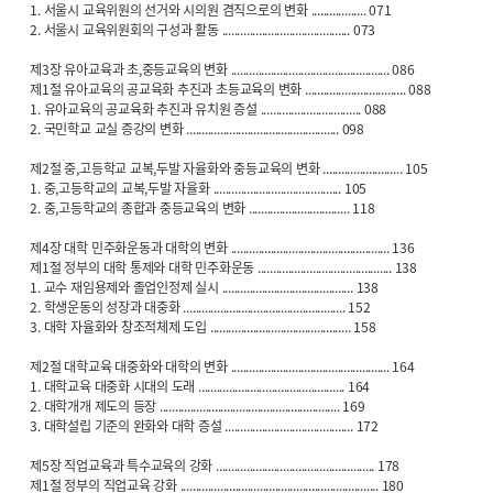
1. 서울시 교육위원의 선거와 시의원 겸직으로의 변화 .................. 071
2. 서울시 교육위원회의 구성과 활동 .......................................... 073
제3장 유아교육과 초,중등교육의 변화 .................................................... 086
제1절 유아교육의 공교육화 추진과 초등교육의 변화 ................................. 088
1. 유아교육의 공교육화 추진과 유치원 증설 ................................. 088
2. 국민학교 교실 증강의 변화 .................................................. 098
제2절 중,고등학교 교복,두발 자율화와 중등교육의 변화 .......................... 105
1. 중,고등학교의 교복,두발 자율화 .......................................... 105
2. 중,고등학교의 종합과 중등교육의 변화 ................................. 118
제4장 대학 민주화운동과 대학의 변화 .................................................... 136
제1절 정부의 대학 통제와 대학 민주화운동 ............................................ 138
1. 교수 재임용제와 졸업인정제 실시 ........................................... 138
2. 학생운동의 성장과 대중화 ..................................................... 152
3. 대학 자율화와 창조적체제 도입 .............................................. 158
제2절 대학교육 대중화와 대학의 변화 .................................................... 164
1. 대학교육 대중화 시대의 도래 ................................................ 164
2. 대학개개 제도의 등장 ........................................................... 169
3. 대학설립 기준의 완화와 대학 증설 .......................................... 172
제5장 직업교육과 특수교육의 강화 .................................................... 178
제1절 정부의 직업교육 강화 ................................................................. 180