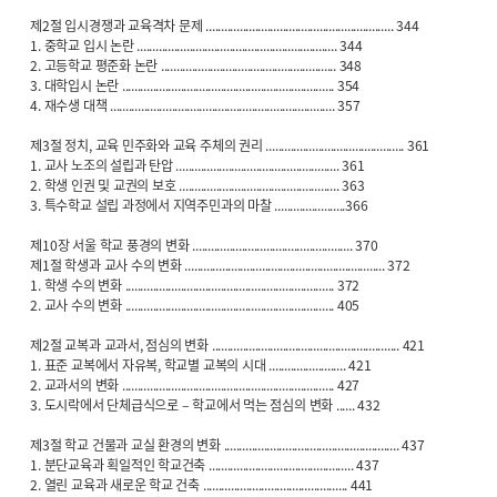
제2절 입시경쟁과 교육격차 문제 ............................................................. 344
1. 중학교 입시 논란 ................................................................. 344
2. 고등학교 평준화 논란 ......................................................... 348
3. 대학입시 논란 ..................................................................... 354
4. 재수생 대책 ......................................................................... 357
제3절 정치, 교육 민주화와 교육 주체의 권리 ............................................. 361
1. 교사 노조의 설립과 탄압 ..................................................... 361
2. 학생 인권 및 교권의 보호 .................................................... 363
3. 특수학교 설립 과정에서 지역주민과의 마찰 .......................366
제10장 서울 학교 풍경의 변화 .................................................... 370
제1절 학생과 교사 수의 변화 ................................................................. 372
1. 학생 수의 변화 .................................................................... 372
2. 교사 수의 변화 .................................................................... 405
제2절 교복과 교과서, 점심의 변화 ............................................................. 421
1. 표준 교복에서 자유복, 학교별 교복의 시대 ......................... 421
2. 교과서의 변화 ..................................................................... 427
3. 도시락에서 단체급식으로 – 학교에서 먹는 점심의 변화 ...... 432
제3절 학교 건물과 교실 환경의 변화 ......................................................... 437
1. 분단교육과 획일적인 학교건축 ............................................... 437
2. 열린 교육과 새로운 학교 건축 ............................................... 441