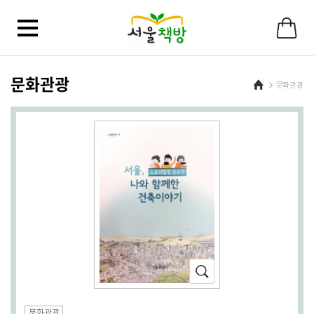
바
로
가
기
메
뉴
문화관광
Home
문화관광
확
대
(새
문화관광