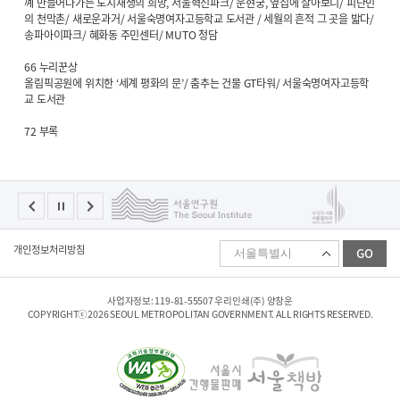
꼐 만들어나가는 도시재생의 희망, 서울혁신파크/ 운현궁, 옆집에 살아보니/ 피난민
의 천막촌/ 새로운과거/ 서울숙명여자고등학교 도서관 / 세월의 흔적 그 곳을 밟다/
송파아이파크/ 혜화동 주민센터/ MUTO 청담
66 누리꾼상
올림픽공원에 위치한 ‘세계 평화의 문’/ 춤추는 건물 GT타워/ 서울숙명여자고등학
교 도서관
72 부록
패
개인정보처리방침
GO
밀
리
사
이
사업자정보: 119-81-55507 우리인쇄(주) 양창운
트
COPYRIGHTⓒ2026 SEOUL METROPOLITAN GOVERNMENT. ALL RIGHTS RESERVED.
선
택
하
기