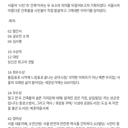
서울의 '시민'과 '건축'이라는 두 요소의 의미를 되짚어보고자 기획되었다. 서울시의
아름다운 건축물을 시민들이 직접 발굴하고 그에대한 이야기를 담아냈다.
-목차-
02 발간사
04 공모전 소개
06 심사평
10 수상작
12 대상
당신은 최고의 끗발
16 최우수상
물음표로 시작해 느낌표로 끝나는 공덕시장/ 삭막한 아파트가 아닌 예쁜 우리집/ 서
울의 오래된 삶이 묻어있는 세운상가에는 000이있다.
24 우수상
멀고 먼 두 건축물의 슬픈 거리감에 대해/ 묻혀진 검은 거장, 삼일빌딩/ 저는 성균관
입니다/ 종로소방서, 그리고 역사 / 후암동 주택/ 낙성대 공원도서관/ 도심 속 자연
을 품은 도서관/ 북촌마을서재
42 장려상
서울 대표카페, 수연산방/ 서울 반전의 찬란한 역사를 간직하다, 63빌딩/ 시민이 함