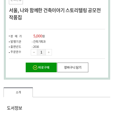
창
열
서울, 나와 함께한 건축이야기 스토리텔링 공모전
림)
작품집
5,000
판매가
원
발행기관
: 건축기획과
출판년도
: 2016
수
주문권수
량
바로구매
장바구니 담기
소개
도서정보