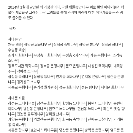
2014년 3월에 발간된 의 개정판이다. 오랜 세월동안 나무 위로 쌓인 이야기들과 더
불어 세밀화로 그려진 나무 그림들을 통해 과거와 미래에 대한 이야기들을 눈과 귀
로 들어볼 수 있다.
-목차-
사대문 안
재동 백송│창덕궁 회화나무 군│창덕궁 측백나무│창덕궁 뽕나무│창덕궁 향나무│
수송동 백송│
조계사 회화나무│우정총국 회화나무│우정총국자작나무│계동 은행나무│소격동
소나무│
정독도서관 회화나무│경복궁 은행나무│문묘 은행나무│대성전 측맥나무│대학당
주목│석파정 소나무│
삼청동 측백나무│삼청동 등나무│연지동 회화나무│연지동 은행나무│행촌동 은행
나무│경기상고 소나무│
세종로 은행나무│손기정 월계관수│정동 회화나무│정동 향나무│서대문 회화나무
사대문 바깥
창전동 느티나무들│창전동 회화나무│합정동 느티나무│봉원사 느티나무│봉원사
회화나무│용산동 은행나무│원효로 느티나무들│한남동 느티나무│최순우 옛 집 향
나무│전농동 물푸레나무│영휘원 산사나무│
가양동 은행나무│외발산동 은행나무│화곡동 측백나무│신림동 굴참나무│가리봉
동 측백나무│
시흥동 향나무│호압사 느티나무들│당산동 은행나무│방학동 은행나무│염곡동 음