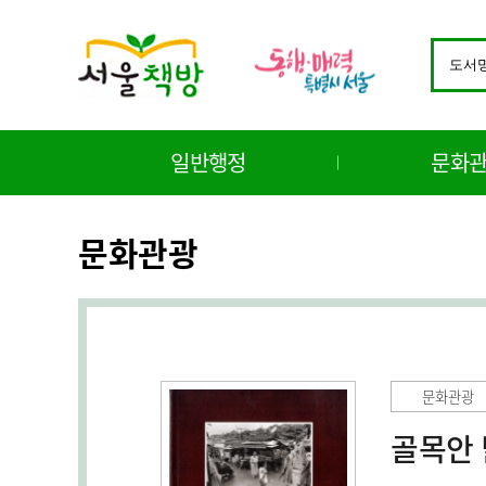
검
색
창
구
분
일반행정
문화
선
택
문화관광
문화관광
골목안 