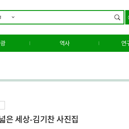
통
합
검색
검
색
관광
역사
연
넓은 세상-김기찬 사진집