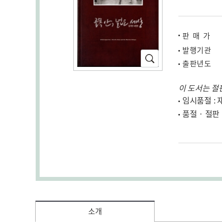
판매가
발행기관
확
출판년도
대
이 도서는 절
임시품절 : 
품절 · 절판
소개