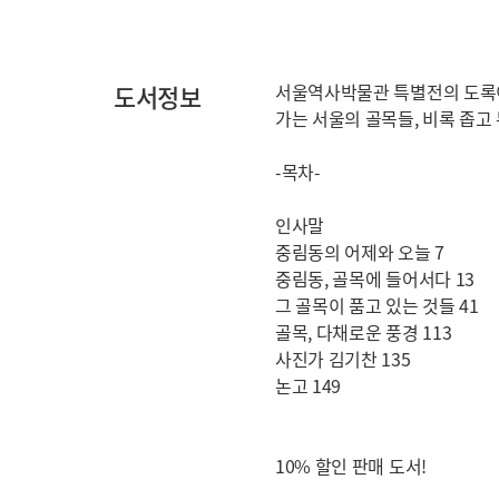
도서정보
서울역사박물관 특별전의 도록이
가는 서울의 골목들, 비록 좁고
-목차-
인사말
중림동의 어제와 오늘 7
중림동, 골목에 들어서다 13
그 골목이 품고 있는 것들 41
골목, 다채로운 풍경 113
사진가 김기찬 135
논고 149
10% 할인 판매 도서!