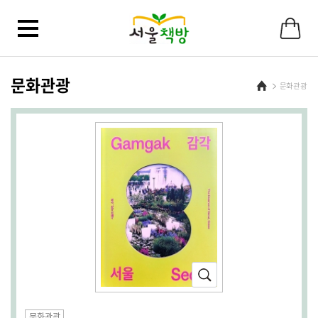
바
로
가
기
메
뉴
문화관광
Home
문화관광
확
대
(새
문화관광