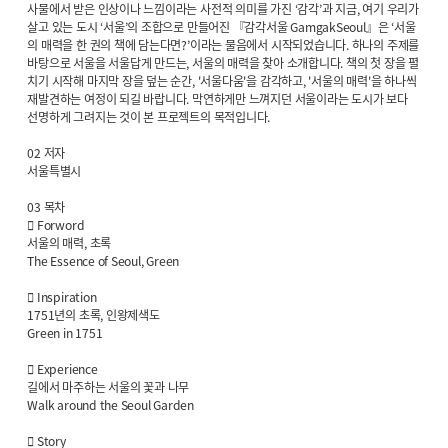
사물에서 받은 인상이나 느낌이라는 사전적 의미를 가진 ‘감각’과 지금, 여기 우리가
살고 있는 도시 ‘서울’의 조합으로 만들어진 『감각서울 GamgakSeoul』은 ‘서울
의 매력을 한 권의 책에 담는다면?’이라는 물음에서 시작되었습니다. 하나의 주제를
바탕으로 서울을 서울답게 만드는, 서울의 매력을 찾아 소개합니다. 책의 첫 장을 펼
치기 시작해 마지막 장을 덮는 순간, '서울다움'을 감각하고, '서울의 매력'을 하나씩
재발견하는 여정이 되길 바랍니다. 막연하게만 느껴지던 서울이라는 도시가 보다
선명하게 그려지는 것이 본 프로젝트의 목적입니다.
02 저자
서울특별시
03 목차
 Forword
서울의 매력, 초록
The Essence of Seoul, Green
 Inspiration
1751년의 초록, 인왕제색도
Green in 1751
 Experience
길에서 마주하는 서울의 꽃과 나무
Walk around the Seoul Garden
 Story