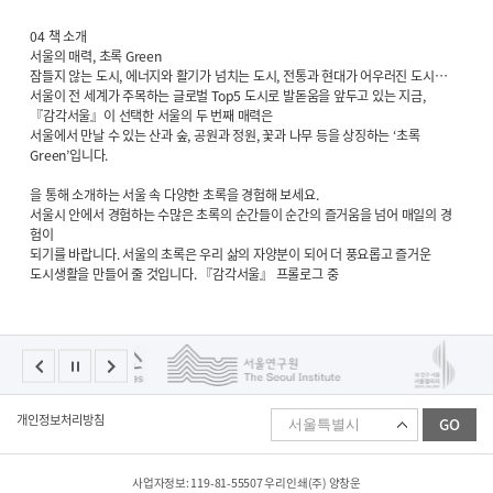
04 책 소개
서울의 매력, 초록 Green
잠들지 않는 도시, 에너지와 활기가 넘치는 도시, 전통과 현대가 어우러진 도시…
서울이 전 세계가 주목하는 글로벌 Top5 도시로 발돋움을 앞두고 있는 지금,
『감각서울』이 선택한 서울의 두 번째 매력은
서울에서 만날 수 있는 산과 숲, 공원과 정원, 꽃과 나무 등을 상징하는 ‘초록
Green’입니다.
을 통해 소개하는 서울 속 다양한 초록을 경험해 보세요.
서울시 안에서 경험하는 수많은 초록의 순간들이 순간의 즐거움을 넘어 매일의 경
험이
되기를 바랍니다. 서울의 초록은 우리 삶의 자양분이 되어 더 풍요롭고 즐거운
도시생활을 만들어 줄 것입니다. 『감각서울』 프롤로그 중
패
개인정보처리방침
GO
밀
리
사
이
사업자정보: 119-81-55507 우리인쇄(주) 양창운
트