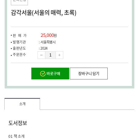
창
열
감각서울(서울의 매력, 초록)
림)
25,000
판매가
원
발행기관
: 서울특별시
출판년도
: 2024
수
주문권수
량
바로구매
장바구니 담기
소개
도서정보
01 책 소개