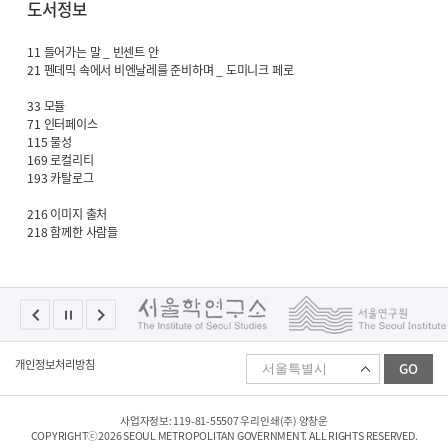
도서정보
11 들어가는 말 _ 빈센트 안
21 펜데믹 속에서 비엔날레를 준비하며 _ 도미니크 페로
33 모듈
71 인터페이스
115 물성
169 로컬리티
193 카탈로그
216 이미지 출처
218 함께한 사람들
패
개인정보처리방침
GO
밀
리
사
이
사업자정보: 119-81-55507 우리인쇄(주) 양창운
트
COPYRIGHTⓒ2026 SEOUL METROPOLITAN GOVERNMENT. ALL RIGHTS RESERVED.
선