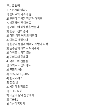
전시를 열며
1. 조선시대 여의도
1) 뽕나무와 가축의 섬
2) 문헌에 기록된 밤섬과 여의도
2. 비행장이 된 여의도
1) 여의도에 비행장을 만들다
2) 항공노선의 증가
3) 해방 이후 여의도 비행장
3. 여의도 개발시대
1) 한강의 범람과 여의도 개발의 시작
2) 김수근의 여의도 도시계획
3) 여의도 시가지 조성
4) 여의도의 현대화
4. 여의도의 건물들
1) 여의도 시범아파트
2) 국회의사당
3) KBS, MBC, SBS
4) 한국거래소
5) 63빌딩
5. 시민의 광장으로
1) 5·16 광장
2) 국군의 날과 반공대회
3) 국풍81
4) 이산가족찾기