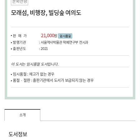
문화관광
모래섬, 비행장, 빌딩숲 여의도
21,000
판매가
원
발행기관
: 서울역사박물관 학예연구부 전시과
출판년도
: 2021
이 도서는 임시품절 도서입니다.
임시품절 : 재고가 없는 경우
품절 · 절판 : 출판기관에서 도서가 보급되지 않는 경우
소개
도서정보