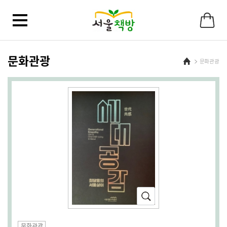
바
로
가
기
메
뉴
문화관광
Home
문화관광
확
대
(새
문화관광