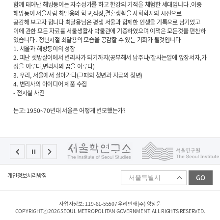
함께 태어난 해방둥이는 자수성가를 하고 한강의 기적을 체험한 세대입니다 .이중
해방둥이 서울사람 최달용의 학교,직장,결혼생활을 사회학자의 시선으로
공감해 보고자 합니다 최달용님은 평생 서울과 함께한 인생을 기록으로 남기었고
이에 관한 모든 자료를 서울생활사 박물관에 기증하였으며 이책은 모든것을 편찬하
였습니다 . 청년시절 최달용의 모습을 공감할 수 있는 기회가 될것입니다
1. 서울과 해방둥이의 성장
2. 피난 셋방살이에서 변리사가 되기까지(공부해서 남주냐/잘사는일에 앞장서자,가
정을 이루다,변리사의 꿈을 이루다)
3. 우리, 서울에서 살아가다(그때의 청년과 지금의 청년)
4. 변리사의 아이디어 제품 수집
- 전시실 사진
논고: 1950~70년대 서울은 어떻게 변모했는가?
패
개인정보처리방침
GO
밀
리
사
이
사업자정보: 119-81-55507 우리인쇄(주) 양창운
트
COPYRIGHTⓒ2026 SEOUL METROPOLITAN GOVERNMENT. ALL RIGHTS RESERVED.
선