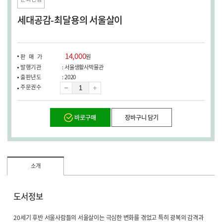
창
열
세대공감-최달용의 서울살이
림)
14,000
판매가
원
발행기관
: 서울생활사박물관
출판년도
: 2020
수
주문권수
량
바로구매
장바구니 담기
소개
도서정보
20세기 후반 서울사람들의 서울살이는 극심한 변화를 겪었고 특히 광복의 감격과