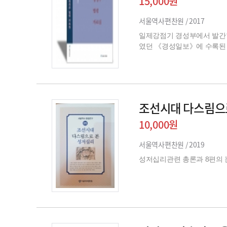
15,000원
서울역사편찬원 /
2017
일제강점기 경성부에서 발간
였던 《경성일보》에 수록된 
조선시대 다스림으
10,000원
서울역사편찬원 /
2019
성저십리관련 총론과 8편의