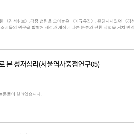
한 《경성휘보》,각종 법령을 모아놓은 《예규유집》, 관찬사서였던 《경성
조례들의 원문을 발췌해 제정과 개정에 따른 분류와 편찬 작업을 거쳐 번
로 본 성저십리(서울역사중점연구05)
 논문들이 실려있습니다.