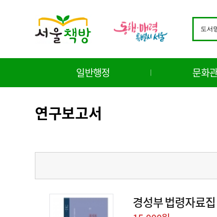
바
로
검
가
색
기
창
메
구
뉴
분
일반행정
문화
선
택
연구보고서
경성부 법령자료집