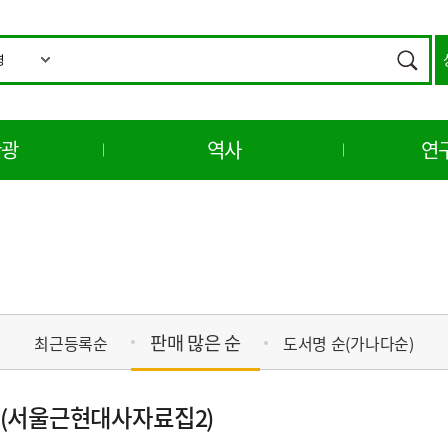
통
합
검색
검
색
관광
역사
연
판매 많은 순
최근등록순
도서명 순(가나다순)
 (서울근현대사자료집2)