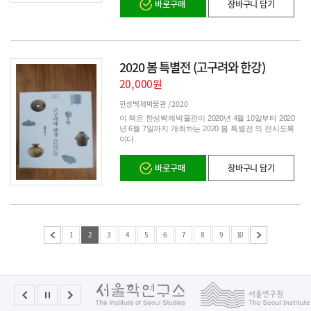
바로구매
장바구니 담기
2020 봄 특별전 (고구려와 한강)
20,000원
한성백제박물관 /
2020
이 책은 한성백제박물관이 2020년 4월 10일부터 2020
년 6월 7일까지 개최하는 2020 봄 특별전 의 전시도록
이다.
바로구매
장바구니 담기
1
2
3
4
5
6
7
8
9
10