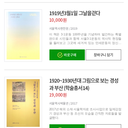
1919년3월1일 그날을걷다
10,000원
서울역사편찬원 /
2019
이 책은 3·1운동 100주년을 기념하여 발간하는 특별
판으로 시민들과 함께 서울3·1운동의 역사적 현장들
을 둘러보고 그곳에 새겨져 있는 만세운동의 정신을
담아내고자 하였습니다. 3·1 운동을 준비하고 기획했
던 공간, 실제 3월 1일 만세 시위의 현장과 시위대의
바로구매
장바구니 담기
노정, 도심 밖으로의 만세 운동 확산 현장, 일제에 체
포되어 재판받고 옥고를 치르다가 순국의 길로 떠난
열사들의 흔적을 따라가는 답사기입니다.
1920~1930년대 그림으로 보는 경성
과 부산 (학술총서14)
19,000원
서울역사박물관 /
2017
2017년 해외 소재 서울학자료 조사사업으로 일제강점
기 경성과 부산 등 조선의 모습을 간직한 자료들을 발
굴했다.