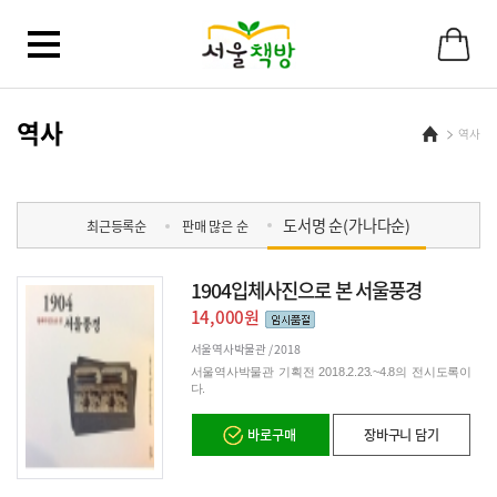
바
로
가
기
메
뉴
역사
Home
역사
도서명 순(가나다순)
최근등록순
판매 많은 순
1904입체사진으로 본 서울풍경
14,000원
서울역사박물관 /
2018
서울역사박물관 기획전 2018.2.23.~4.8의 전시도록이
다.
바로구매
장바구니 담기