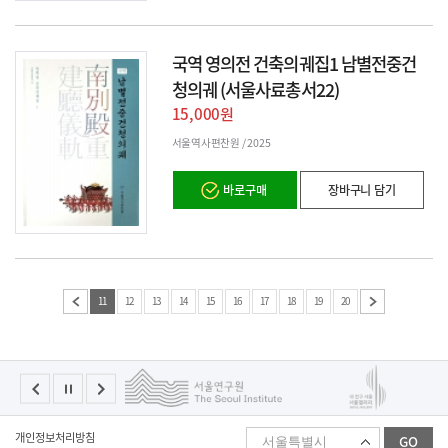
국역 영의전 건축의궤집1 남별전중건
청의궤 (서울사료총서22)
15,000원
서울역사편찬원 /
2025
바로구매
장바구니 담기
11
12
13
14
15
16
17
18
19
20
패
개인정보처리방침
GO
밀