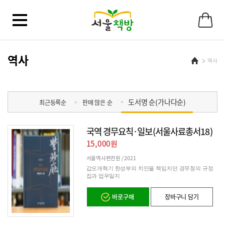
바
로
가
기
메
뉴
역사
Home
역사
도서명 순(가나다순)
최근등록순
판매 많은 순
국역 경무요칙･일보(서울사료총서18)
15,000원
서울역사편찬원 /
2021
갑오개혁기 한성부의 치안을 책임지던 경무청의 규정
집과 업무일지
바로구매
장바구니 담기