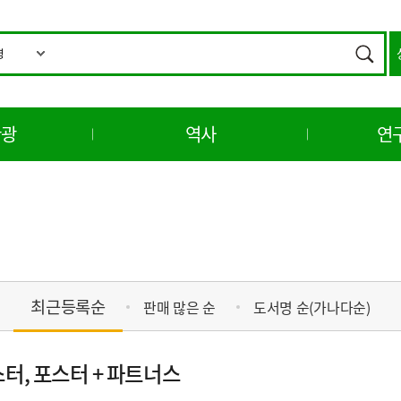
통
합
검색
검
색
관광
역사
연
최근등록순
판매 많은 순
도서명 순(가나다순)
터, 포스터 + 파트너스