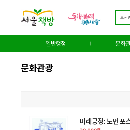
바
로
검
가
색
기
창
메
구
뉴
분
일반행정
문화
선
택
문화관광
미래긍정: 노먼 포스