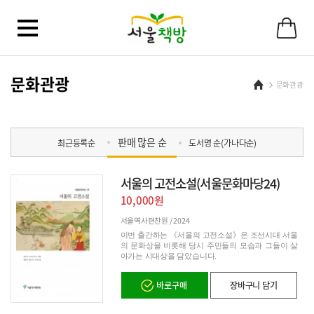
바
로
가
기
메
뉴
문화관광
Home
문화관광
판매 많은 순
최근등록순
도서명 순(가나다순)
서울의 고전소설(서울문화마당24)
10,000원
서울역사편찬원 /
2024
이번 출간하는 《서울의 고전소설》은 조선시대 서울
의 문화상을 비롯해 당시 주민들의 모습과 그들이 살
아가는 시대상을 담았습니다.
바로구매
장바구니 담기