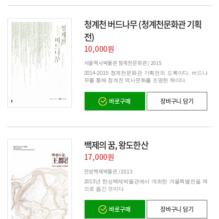
청계천 버드나무 (청계천문화관 기획
전)
10,000원
서울역사박물관 청계천문화관 /
2015
2014-2015 청계천문화관 기획전의 도록이다. 버드나
무를 통해 청계천 역사문화를 조명한 책이다.
바로구매
장바구니 담기
백제의 꿈, 왕도한산
17,000원
한성백제박물관 /
2013
2013년 한성백제박물관에서 개최한 겨울특별전을 책
으로 옮긴 것이다.
바로구매
장바구니 담기