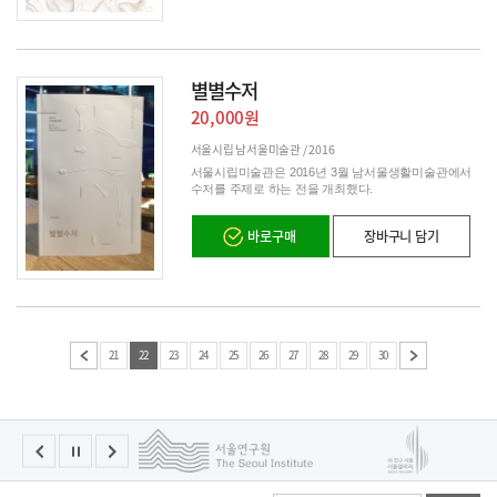
별별수저
20,000원
서울시립 남서울미술관 /
2016
서울시립미술관은 2016년 3월 남서울생활미술관에서
수저를 주제로 하는 전을 개최했다.
바로구매
장바구니 담기
21
22
23
24
25
26
27
28
29
30