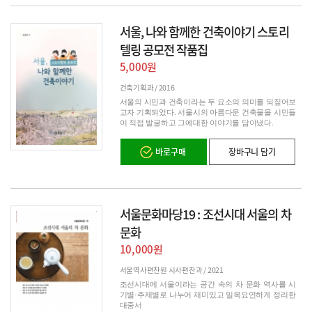
서울, 나와 함께한 건축이야기 스토리
텔링 공모전 작품집
5,000원
건축기획과 /
2016
서울의 시민과 건축이라는 두 요소의 의미를 되짚어보
고자 기획되었다. 서울시의 아름다운 건축물을 시민들
이 직접 발굴하고 그에대한 이야기를 담아냈다.
바로구매
장바구니 담기
서울문화마당19 : 조선시대 서울의 차
문화
10,000원
서울역사편찬원 시사편찬과 /
2021
조선시대에 서울이라는 공간 속의 차 문화 역사를 시
기별·주제별로 나누어 재미있고 일목요연하게 정리한
대중서