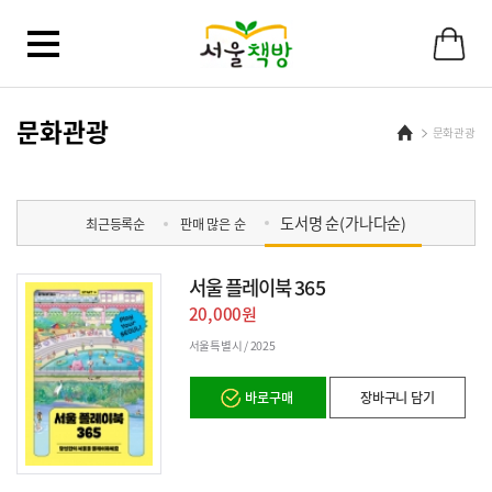
바
로
가
기
메
뉴
문화관광
Home
문화관광
도서명 순(가나다순)
최근등록순
판매 많은 순
서울 플레이북 365
20,000원
서울특별시 /
2025
바로구매
장바구니 담기